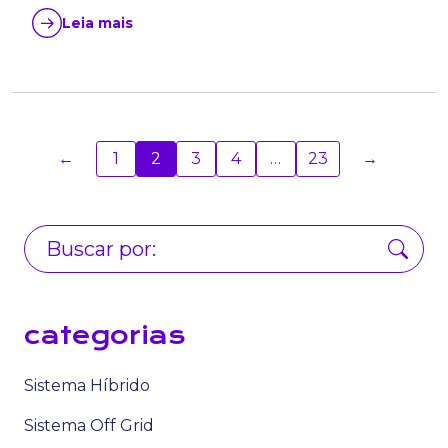
Leia mais
←
1
2
3
4
…
23
→
categorias
Sistema Híbrido
Sistema Off Grid