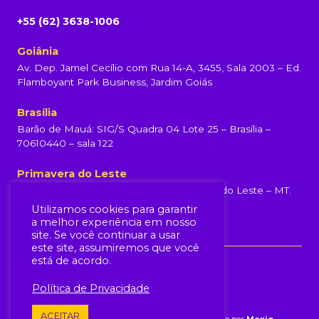
+55 (62) 3638-1006
Goiânia
Av. Dep. Jamel Cecílio com Rua 14-A, 3455, Sala 2003 – Ed.
Flamboyant Park Business, Jardim Goiás
Brasília
Barão de Mauá: SIG/S Quadra 04 Lote 25 – Brasília –
70610440 – sala 122
Primavera do Leste
Rua Rondonópolis, 231, Centro, Primavera do Leste – MT.
(65) 99960-6839
Utilizamos cookies para garantir
a melhor experiência em nosso
site. Se você continuar a usar
este site, assumiremos que você
está de acordo.
Política de Privacidade
ACEITAR