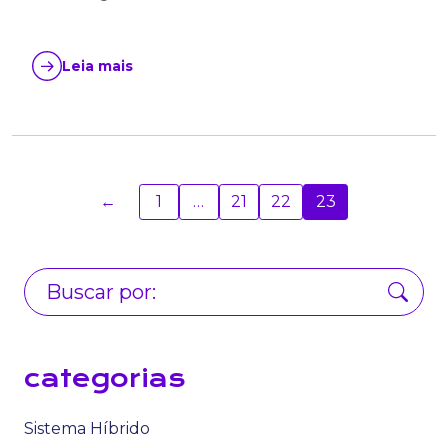
Leia mais
←
1
…
21
22
23
categorias
Sistema Híbrido