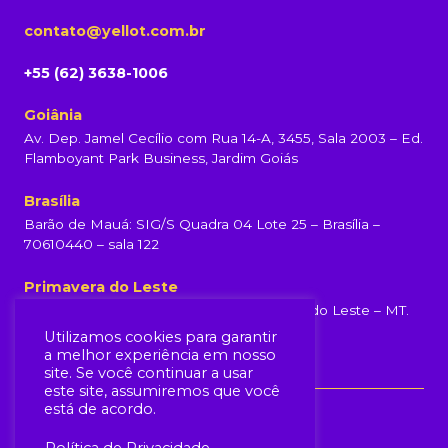
contato@yellot.com.br
+55 (62) 3638-1006
Goiânia
Av. Dep. Jamel Cecílio com Rua 14-A, 3455, Sala 2003 – Ed.
Flamboyant Park Business, Jardim Goiás
Brasília
Barão de Mauá: SIG/S Quadra 04 Lote 25 – Brasília –
70610440 – sala 122
Primavera do Leste
Rua Rondonópolis, 231, Centro, Primavera do Leste – MT.
(65) 99960-6839
Utilizamos cookies para garantir
a melhor experiência em nosso
site. Se você continuar a usar
este site, assumiremos que você
está de acordo.