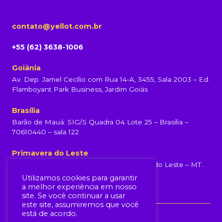
contato@yellot.com.br
+55 (62) 3638-1006
Goiânia
Av. Dep. Jamel Cecílio com Rua 14-A, 3455, Sala 2003 – Ed.
Flamboyant Park Business, Jardim Goiás
Brasília
Barão de Mauá: SIG/S Quadra 04 Lote 25 – Brasília –
70610440 – sala 122
Primavera do Leste
Rua Rondonópolis, 231, Centro, Primavera do Leste – MT.
(65) 99960-6839
Utilizamos cookies para garantir
a melhor experiência em nosso
site. Se você continuar a usar
este site, assumiremos que você
está de acordo.