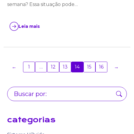
semana? Essa situação pode…
Leia mais
←
1
…
12
13
14
15
16
→
categorias