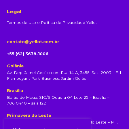
Legal
Termos de Uso e Política de Privacidade Yellot
contato@yellot.com.br
+55 (62) 3638-1006
Goiânia
Av. Dep. Jamel Cecílio com Rua 14-A, 3455, Sala 2003 – Ed.
Flamboyant Park Business, Jardim Goiás
Brasília
Barão de Mauá: SIG/S Quadra 04 Lote 25 – Brasília –
70610440 – sala 122
Primavera do Leste
Rua Rondonópolis, 231, Centro, Primavera do Leste – MT.
(65) 99960-6839