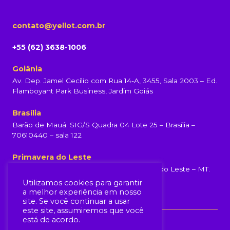
contato@yellot.com.br
+55 (62) 3638-1006
Goiânia
Av. Dep. Jamel Cecílio com Rua 14-A, 3455, Sala 2003 – Ed.
Flamboyant Park Business, Jardim Goiás
Brasília
Barão de Mauá: SIG/S Quadra 04 Lote 25 – Brasília –
70610440 – sala 122
Primavera do Leste
Rua Rondonópolis, 231, Centro, Primavera do Leste – MT.
(65) 99960-6839
Utilizamos cookies para garantir
a melhor experiência em nosso
site. Se você continuar a usar
este site, assumiremos que você
está de acordo.