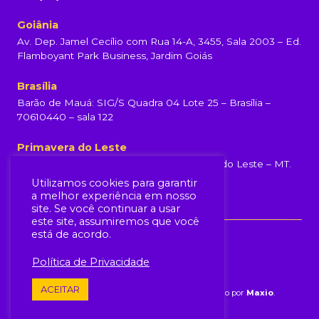
Goiânia
Av. Dep. Jamel Cecílio com Rua 14-A, 3455, Sala 2003 – Ed.
Flamboyant Park Business, Jardim Goiás
Brasília
Barão de Mauá: SIG/S Quadra 04 Lote 25 – Brasília –
70610440 – sala 122
Primavera do Leste
Rua Rondonópolis, 231, Centro, Primavera do Leste – MT.
(65) 99960-6839
Utilizamos cookies para garantir
a melhor experiência em nosso
site. Se você continuar a usar
este site, assumiremos que você
está de acordo.
Política de Privacidade
ACEITAR
© Yellot 2026.
Todos os direitos reservados. Produzido por
Maxio
.