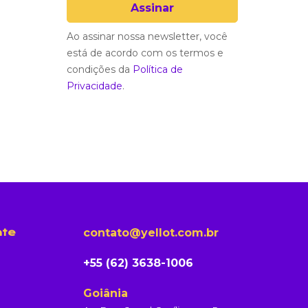
Ao assinar nossa newsletter, você
está de acordo com os termos e
condições da
Política de
Privacidade
.
contato@yellot.com.br
nte
+55 (62) 3638-1006
Goiânia