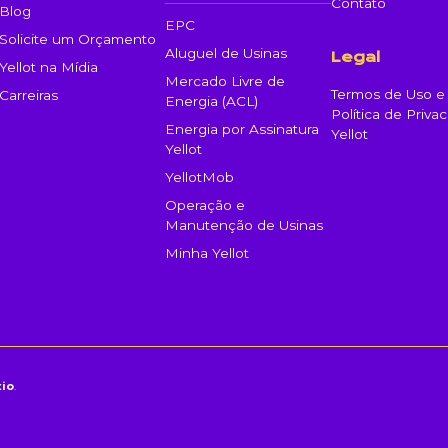
Contato
Blog
EPC
Solicite um Orçamento
Aluguel de Usinas
Legal
Yellot na Mídia
Mercado Livre de
Termos de Uso e
Carreiras
Energia (ACL)
Política de Priva
Energia por Assinatura
Yellot
Yellot
YellotMob
Operação e
Manutenção de Usinas
Minha Yellot
io
.