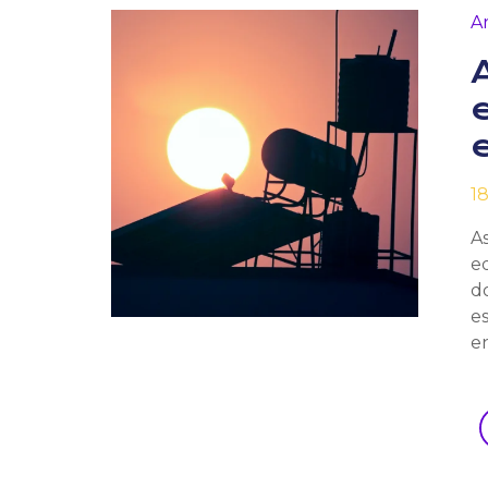
A
1
A
e
do
e
en