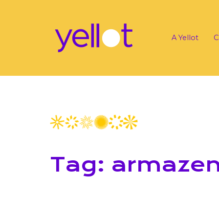
A Yellot
C
Tag: armazen