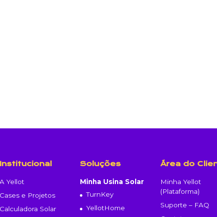
Institucional
Soluções
Área do Clie
A Yellot
Minha Usina Solar
Minha Yellot
(Plataforma)
TurnKey
Cases e Projetos
Suporte – FAQ
YellotHome
Calculadora Solar