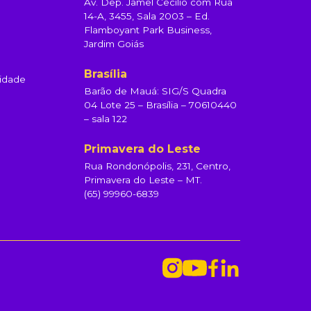
Av. Dep. Jamel Cecílio com Rua
14-A, 3455, Sala 2003 – Ed.
Flamboyant Park Business,
Jardim Goiás
Brasília
cidade
Barão de Mauá: SIG/S Quadra
04 Lote 25 – Brasília – 70610440
– sala 122
Primavera do Leste
Rua Rondonópolis, 231, Centro,
Primavera do Leste – MT.
(65) 99960-6839