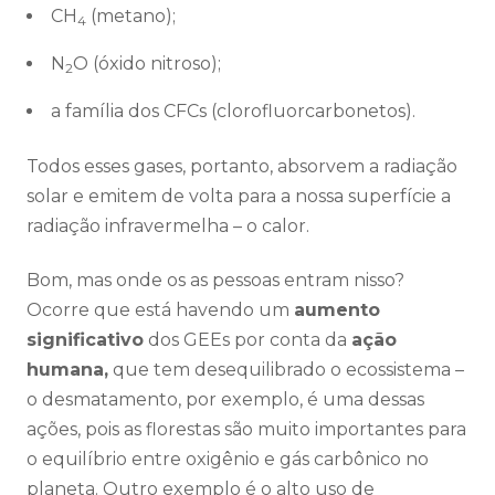
CH
(metano);
4
N
O (óxido nitroso);
2
a família dos CFCs (clorofluorcarbonetos).
Todos esses gases, portanto, absorvem a radiação
solar e emitem de volta para a nossa superfície a
radiação infravermelha – o calor.
Bom, mas onde os as pessoas entram nisso?
Ocorre que está havendo um
aumento
significativo
dos GEEs por conta da
ação
humana,
que tem desequilibrado o ecossistema –
o desmatamento, por exemplo, é uma dessas
ações, pois as florestas são muito importantes para
o equilíbrio entre oxigênio e gás carbônico no
planeta. Outro exemplo é o alto uso de