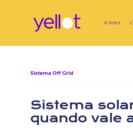
A Yellot
C
Sistema Off Grid
Sistema solar 
quando vale a