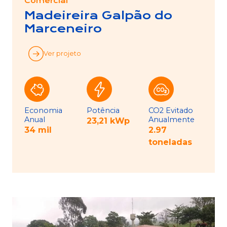
Comercial
Madeireira Galpão do
Marceneiro
Ver projeto
Economia
Potência
CO2 Evitado
Anual
Anualmente
23,21 kWp
34 mil
2.97
toneladas