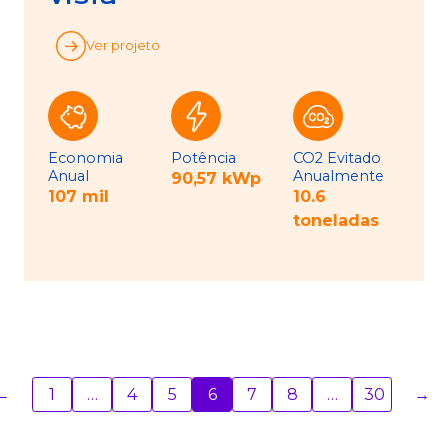
Ver projeto
Economia
Potência
CO2 Evitado
Anual
Anualmente
90,57 kWp
107 mil
10.6
toneladas
←
1
…
4
5
6
7
8
…
30
→