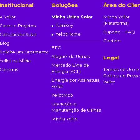
Institucional
Soluções
Área do Clie
A Yellot
Minha Usina Solar
Minha Yellot
(Plataforma)
TurnKey
Cases e Projetos
Suporte – FAQ
YellotHome
Calculadora Solar
Contato
Blog
EPC
Solicite um Orçamento
Aluguel de Usinas
Legal
Yellot na Mídia
Mercado Livre de
Termos de Uso e
Carreiras
Energia (ACL)
Política de Priva
Energia por Assinatura
Yellot
Yellot
YellotMob
Operação e
Manutenção de Usinas
Minha Yellot