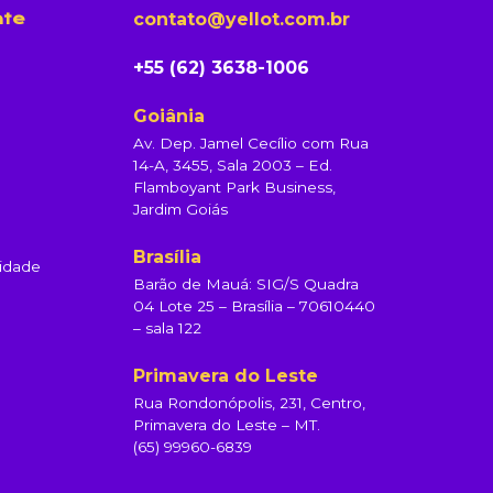
contato@yellot.com.br
nte
+55 (62) 3638-1006
Goiânia
Av. Dep. Jamel Cecílio com Rua
14-A, 3455, Sala 2003 – Ed.
Flamboyant Park Business,
Jardim Goiás
Brasília
cidade
Barão de Mauá: SIG/S Quadra
04 Lote 25 – Brasília – 70610440
– sala 122
Primavera do Leste
Rua Rondonópolis, 231, Centro,
Primavera do Leste – MT.
(65) 99960-6839