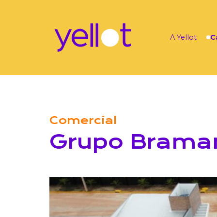
A Yellot
C
Comercial
Grupo Bram
Localização: Itaituba – Pará