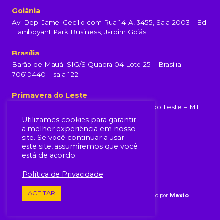
Goiânia
Av. Dep. Jamel Cecílio com Rua 14-A, 3455, Sala 2003 – Ed.
Flamboyant Park Business, Jardim Goiás
Brasília
Barão de Mauá: SIG/S Quadra 04 Lote 25 – Brasília –
70610440 – sala 122
Primavera do Leste
Rua Rondonópolis, 231, Centro, Primavera do Leste – MT.
(65) 99960-6839
Utilizamos cookies para garantir
a melhor experiência em nosso
site. Se você continuar a usar
este site, assumiremos que você
está de acordo.
Política de Privacidade
ACEITAR
© Yellot 2026.
Todos os direitos reservados. Produzido por
Maxio
.