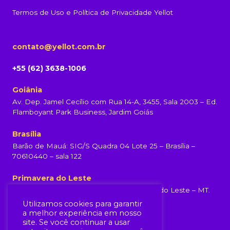
Termos de Uso e Política de Privacidade Yellot
contato@yellot.com.br
+55 (62) 3638-1006
Goiânia
Av. Dep. Jamel Cecílio com Rua 14-A, 3455, Sala 2003 – Ed.
Flamboyant Park Business, Jardim Goiás
Brasília
Barão de Mauá: SIG/S Quadra 04 Lote 25 – Brasília –
70610440 – sala 122
Primavera do Leste
Rua Rondonópolis, 231, Centro, Primavera do Leste – MT.
(65) 99960-6839
Utilizamos cookies para garantir
a melhor experiência em nosso
site. Se você continuar a usar