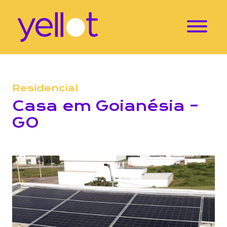
Residencial
Casa em Goianésia –
GO
Localização: Vivalle Goianésia – Goianésia-GO Proj