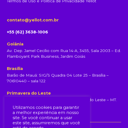
Termos de Uso e Política de Privacidade Yellot
contato@yellot.com.br
+55 (62) 3638-1006
Goiânia
Av. Dep. Jamel Cecílio com Rua 14-A, 3455, Sala 2003 – Ed.
Flamboyant Park Business, Jardim Goiás
Brasília
Barão de Mauá: SIG/S Quadra 04 Lote 25 – Brasília –
70610440 – sala 122
Primavera do Leste
Rua Rondonópolis, 231, Centro, Primavera do Leste – MT.
(65) 99960-6839
Utilizamos cookies para garantir
a melhor experiência em nosso
site. Se você continuar a usar
este site, assumiremos que você