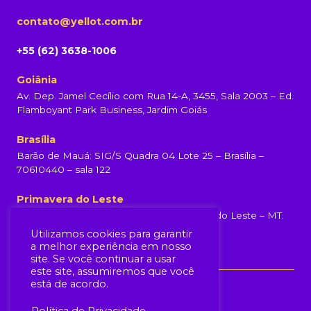
contato@yellot.com.br
+55 (62) 3638-1006
Goiânia
Av. Dep. Jamel Cecílio com Rua 14-A, 3455, Sala 2003 – Ed.
Flamboyant Park Business, Jardim Goiás
Brasília
Barão de Mauá: SIG/S Quadra 04 Lote 25 – Brasília –
70610440 – sala 122
Primavera do Leste
Rua Rondonópolis, 231, Centro, Primavera do Leste – MT.
(65) 99960-6839
Utilizamos cookies para garantir
a melhor experiência em nosso
site. Se você continuar a usar
este site, assumiremos que você
está de acordo.