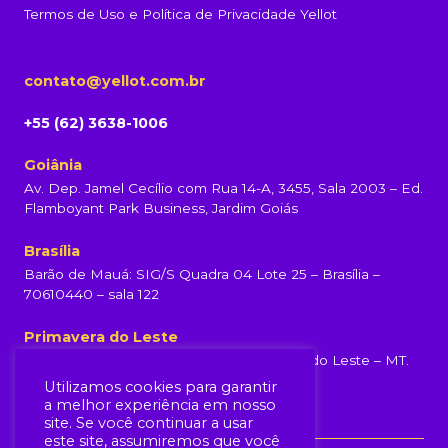
Termos de Uso e Política de Privacidade Yellot
contato@yellot.com.br
+55 (62) 3638-1006
Goiânia
Av. Dep. Jamel Cecílio com Rua 14-A, 3455, Sala 2003 – Ed.
Flamboyant Park Business, Jardim Goiás
Brasília
Barão de Mauá: SIG/S Quadra 04 Lote 25 – Brasília –
70610440 – sala 122
Primavera do Leste
Rua Rondonópolis, 231, Centro, Primavera do Leste – MT.
(65) 99960-6839
Utilizamos cookies para garantir
a melhor experiência em nosso
site. Se você continuar a usar
este site, assumiremos que você